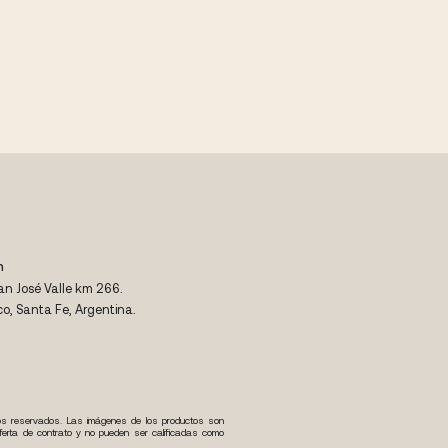
n
an José Valle km 266.
co, Santa Fe, Argentina.
os reservados. Las imágenes de los productos son
oferta de contrato y no pueden ser calificadas como