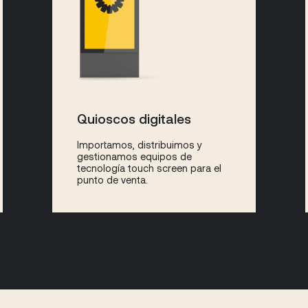
Quioscos digitales
Importamos, distribuimos y
gestionamos equipos de
tecnología touch screen para el
punto de venta.