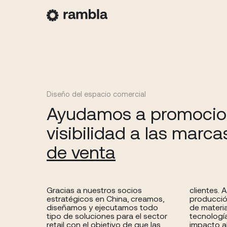
Diseño del espacio comercial
Ayudamos a promocion
visibilidad a las marca
de venta
Gracias a nuestros socios
clientes. A través de la
estratégicos en China, creamos,
producción en serie, la utilización
diseñamos y ejecutamos todo
de materiales especiales y
tipo de soluciones para el sector
tecnología garantizamos un gran
retail con el objetivo de que las
impacto a