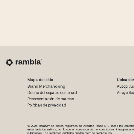
Mapa del sitio
Ubicació
Brand Merchandising
Autop. Ju
Diseño del espacio comercial
Arroyo Se
Representación de marcas
Políticas de privacidad
© 2026. Rambla® es marca registrada de Aequitas Trade SRL. Todos los derech
meramente ilustrativas, por lo que en consecuencia no constituyen ni integran la 
publicitarias. Los productos exhibidos pueden diferir del producto real.